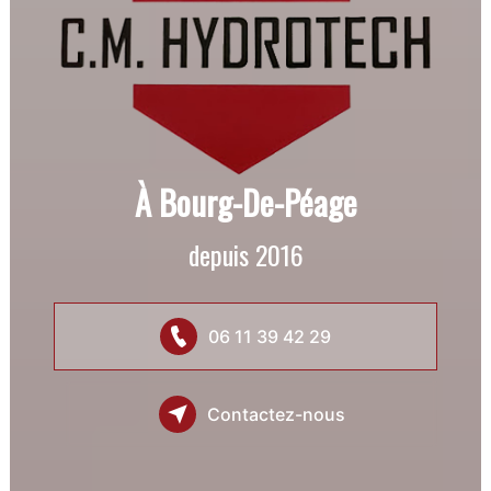
À Bourg-De-Péage
depuis 2016
06 11 39 42 29
Contactez-nous