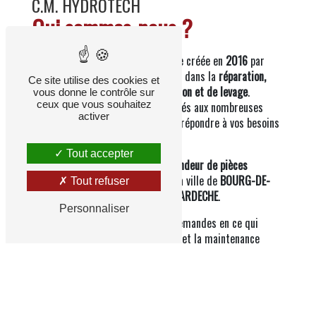
C.M. HYDROTECH
Qui sommes-nous ?
CM HYDROTECH est une entreprise créée en
2016
par
M
.
MIRABEL
Christophe, spécialisée dans la
réparation,
Ce site utilise des cookies et
entretien d'appareils
de manutention et de levage
.
vous donne le contrôle sur
ceux que vous souhaitez
Composée d'une équipe de 4 salariés aux nombreuses
activer
années d'expérience. Tous sauront répondre à vos besoins
et attentes.
Tout accepter
Notre entreprise de
carrossier/vendeur de pièces
industrielles
est implantée dans la ville de
BOURG-DE-
Tout refuser
PÉAGE
(26300) dans la
DROME
et
ARDECHE
.
Personnaliser
Nous savons gérer au mieux vos demandes en ce qui
concerne le dépannage, l'entretien et la maintenance
hydraulique de vos appareils.
CM HYDROTECH n'est pas seulement une entreprise de
carrossier/vendeur de pièces, c'est aussi la mise en place
de solutions envers vos appareils de manutention et de