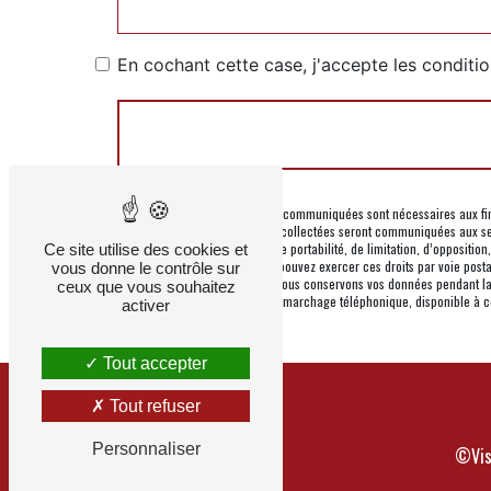
En cochant cette case, j'accepte les conditio
** Les données personnelles communiquées sont nécessaires aux fins 
votre message. Les données collectées seront communiquées aux se
rectification, d’effacement, de portabilité, de limitation, d’oppositi
Ce site utilise des cookies et
données post-mortem. Vous pouvez exercer ces droits par voie posta
vous donne le contrôle sur
pourra vous être demandé. Nous conservons vos données pendant la pé
ceux que vous souhaitez
sur la liste d'opposition au démarchage téléphonique, disponible à 
activer
Tout accepter
Tout refuser
Personnaliser
©
Vis