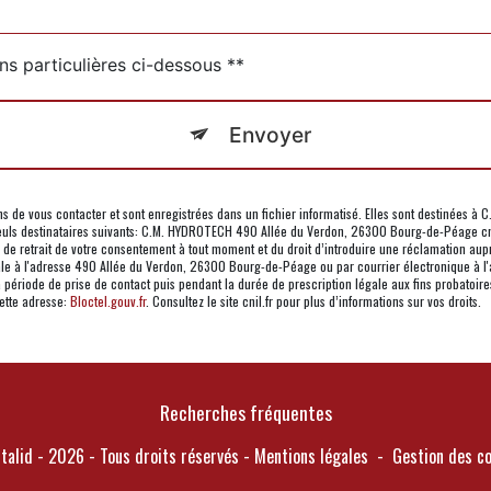
ns particulières ci-dessous **
Envoyer
de vous contacter et sont enregistrées dans un fichier informatisé. Elles sont destinées à C
uls destinataires suivants: C.M. HYDROTECH 490 Allée du Verdon, 26300 Bourg-de-Péage cm
on, de retrait de votre consentement à tout moment et du droit d’introduire une réclamation aup
le à l'adresse 490 Allée du Verdon, 26300 Bourg-de-Péage ou par courrier électronique à l'a
riode de prise de contact puis pendant la durée de prescription légale aux fins probatoires 
cette adresse:
Bloctel.gouv.fr
. Consultez le site cnil.fr pour plus d’informations sur vos droits.
Recherches fréquentes
talid
- 2026 - Tous droits réservés -
Mentions légales
-
Gestion des c